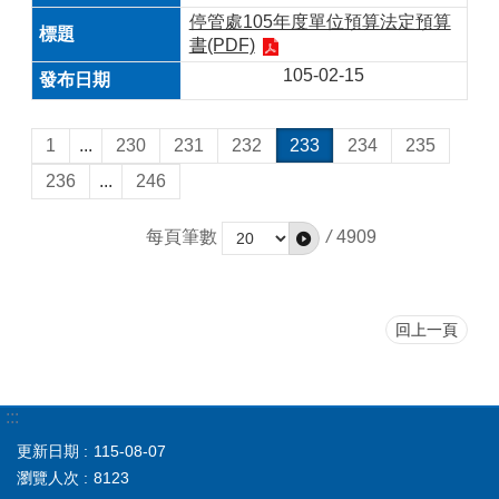
停管處105年度單位預算法定預算
書(PDF)
105-02-15
1
...
230
231
232
233
234
235
236
...
246
每頁筆數
/
4909
回上一頁
:::
更新日期
115-08-07
瀏覽人次
8123