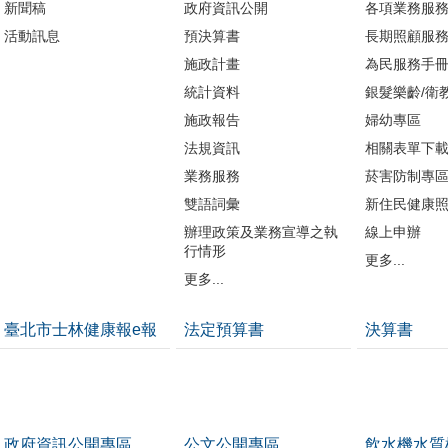
新聞稿
政府資訊公開
各項業務服
活動訊息
預決算書
長期照顧服
施政計畫
為民服務手
統計資料
銀髮樂齡/衛
施政報告
婦幼專區
法規資訊
相關表單下
業務服務
菸害防制專
雙語詞彙
新住民健康
辦理政策及業務宣導之執
線上申辦
行情形
更多...
更多...
臺北市士林健康報e報
法定預算書
決算書
政府資訊公開專區
公文公開專區
飲水機水質