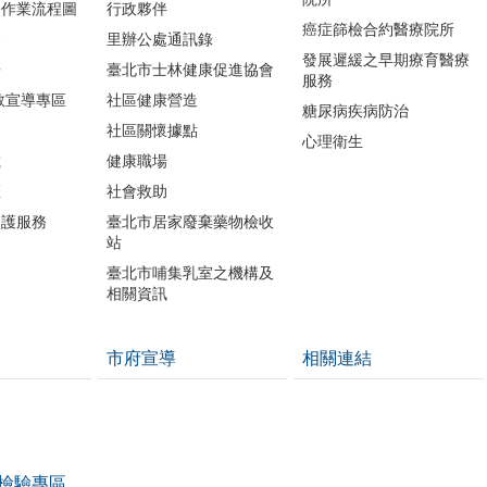
務作業流程圖
行政夥伴
癌症篩檢合約醫療院所
務
里辦公處通訊錄
發展遲緩之早期療育醫療
冊
臺北市士林健康促進協會
服務
教宣導專區
社區健康營造
糖尿病疾病防治
社區關懷據點
心理衛生
載
健康職場
區
社會救助
照護服務
臺北市居家廢棄藥物檢收
站
臺北市哺集乳室之機構及
相關資訊
市府宣導
相關連結
檢驗專區