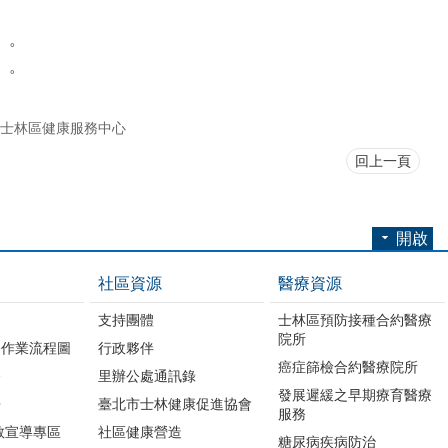
。
）。
）。
士林區健康服務中心
回上一頁
開啟
社區資源
醫療資源
支持團體
士林區預防接種合約醫療
院所
務作業流程圖
行政夥伴
癌症篩檢合約醫療院所
務
里辦公處通訊錄
發展遲緩之早期療育醫療
冊
臺北市士林健康促進協會
服務
教宣導專區
社區健康營造
糖尿病疾病防治