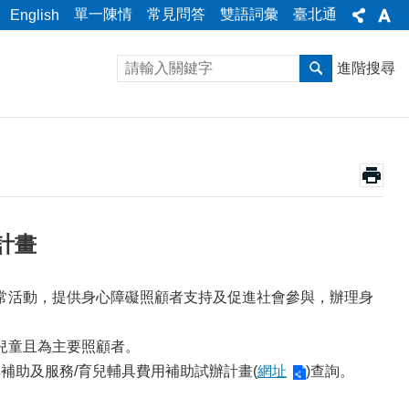
單一陳情
常見問答
雙語詞彙
臺北通
English
進階搜尋
計畫
常活動，提供身心障礙照顧者支持及促進社會參與，辦理身
兒童且為主要照顧者。
具補助及服務/育兒輔具費用補助試辦計畫(
網址
)查詢。