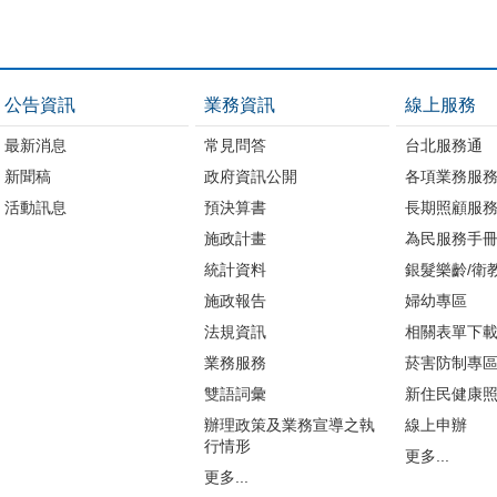
公告資訊
業務資訊
線上服務
最新消息
常見問答
台北服務通
新聞稿
政府資訊公開
各項業務服
活動訊息
預決算書
長期照顧服
施政計畫
為民服務手
統計資料
銀髮樂齡/衛
施政報告
婦幼專區
法規資訊
相關表單下
業務服務
菸害防制專
雙語詞彙
新住民健康
辦理政策及業務宣導之執
線上申辦
行情形
更多...
更多...