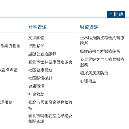
開啟
社區資源
醫療資源
支持團體
士林區預防接種合約醫療
院所
務作業流程圖
行政夥伴
癌症篩檢合約醫療院所
務
里辦公處通訊錄
發展遲緩之早期療育醫療
冊
臺北市士林健康促進協會
服務
教宣導專區
社區健康營造
糖尿病疾病防治
社區關懷據點
心理衛生
載
健康職場
區
社會救助
照護服務
臺北市居家廢棄藥物檢收
站
臺北市哺集乳室之機構及
相關資訊