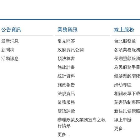
公告資訊
業務資訊
線上服務
最新消息
常見問答
台北服務通
新聞稿
政府資訊公開
各項業務服
活動訊息
預決算書
長期照顧服
施政計畫
為民服務手
統計資料
銀髮樂齡/衛
施政報告
婦幼專區
法規資訊
相關表單下
業務服務
菸害防制專
雙語詞彙
新住民健康
辦理政策及業務宣導之執
線上申辦
行情形
更多...
更多...