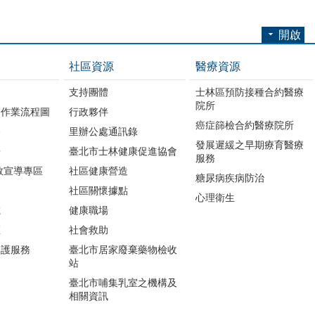
開啟
社區資源
醫療資源
支持團體
士林區預防接種合約醫療
院所
務作業流程圖
行政夥伴
癌症篩檢合約醫療院所
務
里辦公處通訊錄
發展遲緩之早期療育醫療
冊
臺北市士林健康促進協會
服務
教宣導專區
社區健康營造
糖尿病疾病防治
社區關懷據點
心理衛生
載
健康職場
區
社會救助
照護服務
臺北市居家廢棄藥物檢收
站
臺北市哺集乳室之機構及
相關資訊