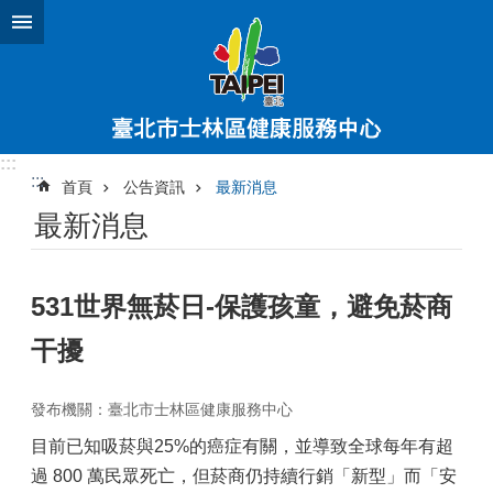
跳到主要內容區塊
:::
:::
首頁
公告資訊
最新消息
最新消息
531世界無菸日-保護孩童，避免菸商
干擾
發布機關：臺北市士林區健康服務中心
目前已知吸菸與25%的癌症有關，並導致全球每年有超
過 800 萬民眾死亡，但菸商仍持續行銷「新型」而「安