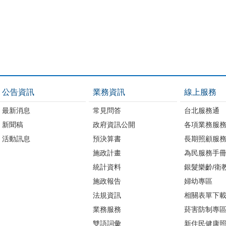
公告資訊
業務資訊
線上服務
最新消息
常見問答
台北服務通
新聞稿
政府資訊公開
各項業務服
活動訊息
預決算書
長期照顧服
施政計畫
為民服務手
統計資料
銀髮樂齡/衛
施政報告
婦幼專區
法規資訊
相關表單下
業務服務
菸害防制專
雙語詞彙
新住民健康