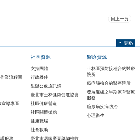
回上一頁
開啟
社區資源
醫療資源
支持團體
士林區預防接種合約醫療
院所
務作業流程圖
行政夥伴
癌症篩檢合約醫療院所
務
里辦公處通訊錄
發展遲緩之早期療育醫療
冊
臺北市士林健康促進協會
服務
教宣導專區
社區健康營造
糖尿病疾病防治
社區關懷據點
心理衛生
載
健康職場
區
社會救助
照護服務
臺北市居家廢棄藥物檢收