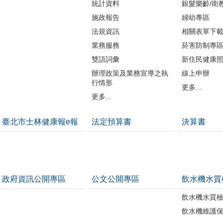
統計資料
銀髮樂齡/衛
施政報告
婦幼專區
法規資訊
相關表單下
業務服務
菸害防制專
雙語詞彙
新住民健康
辦理政策及業務宣導之執
線上申辦
行情形
更多...
更多...
臺北市士林健康報e報
法定預算書
決算書
政府資訊公開專區
公文公開專區
飲水機水質
飲水機水質
飲水機維護