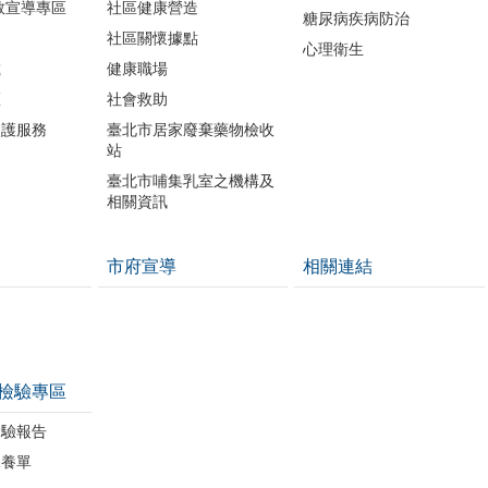
教宣導專區
社區健康營造
糖尿病疾病防治
社區關懷據點
心理衛生
載
健康職場
區
社會救助
照護服務
臺北市居家廢棄藥物檢收
站
臺北市哺集乳室之機構及
相關資訊
市府宣導
相關連結
檢驗專區
檢驗報告
保養單