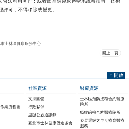
法合法利用著作；或者因為錄製或傳輸系統轉換時，技術
經許可，不得移除或變更。
北市士林區健康服務中心
回上一頁
開啟
社區資源
醫療資源
支持團體
士林區預防接種合約醫療
院所
務作業流程圖
行政夥伴
癌症篩檢合約醫療院所
務
里辦公處通訊錄
發展遲緩之早期療育醫療
冊
臺北市士林健康促進協會
服務