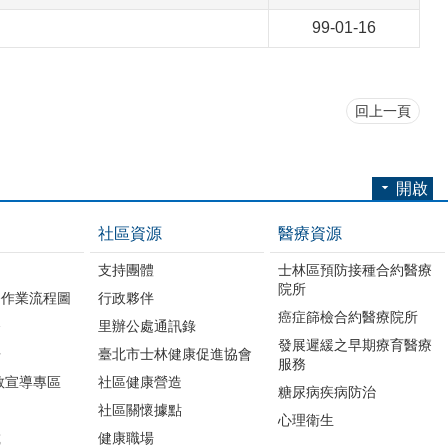
99-01-16
回上一頁
開啟
社區資源
醫療資源
支持團體
士林區預防接種合約醫療
院所
務作業流程圖
行政夥伴
癌症篩檢合約醫療院所
務
里辦公處通訊錄
發展遲緩之早期療育醫療
冊
臺北市士林健康促進協會
服務
教宣導專區
社區健康營造
糖尿病疾病防治
社區關懷據點
心理衛生
載
健康職場