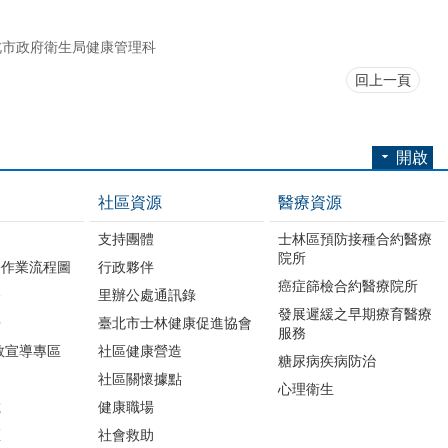
北市政府衛生局健康管理科
回上一頁
開啟
社區資源
醫療資源
支持團體
士林區預防接種合約醫療
院所
務作業流程圖
行政夥伴
癌症篩檢合約醫療院所
務
里辦公處通訊錄
發展遲緩之早期療育醫療
冊
臺北市士林健康促進協會
服務
教宣導專區
社區健康營造
糖尿病疾病防治
社區關懷據點
心理衛生
載
健康職場
區
社會救助