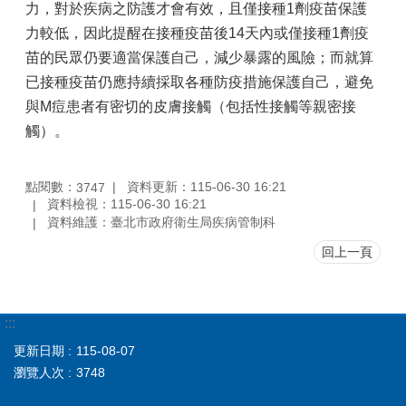
力，對於疾病之防護才會有效，且僅接種1劑疫苗保護
力較低，因此提醒在接種疫苗後14天內或僅接種1劑疫
苗的民眾仍要適當保護自己，減少暴露的風險；而就算
已接種疫苗仍應持續採取各種防疫措施保護自己，避免
與M痘患者有密切的皮膚接觸（包括性接觸等親密接
觸）。
點閱數：
資料更新：115-06-30 16:21
3747
資料檢視：115-06-30 16:21
資料維護：臺北市政府衛生局疾病管制科
回上一頁
:::
更新日期
115-08-07
瀏覽人次
3748