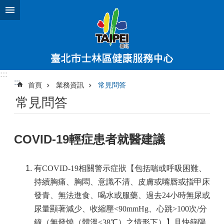
跳到主要內容區塊
:::
:::
首頁
業務資訊
常見問答
常見問答
COVID-19輕症患者就醫建議
有COVID-19相關警示症狀【包括喘或呼吸困難、
持續胸痛、胸悶、意識不清、皮膚或嘴唇或指甲床
發青、無法進食、喝水或服藥、過去24小時無尿或
尿量顯著減少、收縮壓<90mmHg、心跳>100次/分
鐘（無發燒（體溫<38℃）之情形下）】且快篩陽