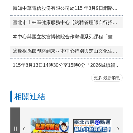
轉知中華電信股份有限公司於115 年8月9日網路施工，屆時可能有網路瞬斷之情形。
臺北市士林區健康服務中心【約聘管理師自行招考】徵才公告
本中心與國立故宮博物院合作辦理系列課程「畫中有路．步步有景-跟著故宮山水去旅行」開始招生囉！
適逢祖孫節即將到來～本中心特別與芝山文化生態綠園合作於115年8月19日下午辦理「士林文化節」活動～除了臺北市立至善國中國樂團帶來的悠揚演出，還有好玩有趣的闖關活動，完成闖關活動有小禮物可以領取～邀請大手牽小手來一同享受一個輕鬆愉快的下午！
115年8月13日14時30分至15時0分「2026城鎮韌性（防空）演習—行動網路降速演練」，請預為因應，詳情請見NCC官網。
更多 最新消息
相關連結