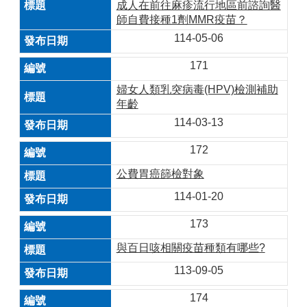
成人在前往麻疹流行地區前諮詢醫
師自費接種1劑MMR疫苗？
114-05-06
171
婦女人類乳突病毒(HPV)檢測補助
年齡
114-03-13
172
公費胃癌篩檢對象
114-01-20
173
與百日咳相關疫苗種類有哪些?
113-09-05
174