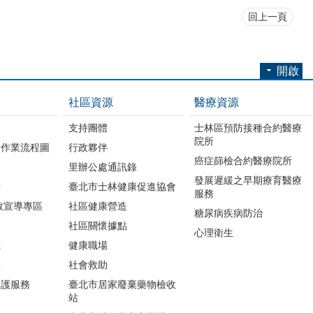
回上一頁
開啟
社區資源
醫療資源
支持團體
士林區預防接種合約醫療
院所
務作業流程圖
行政夥伴
癌症篩檢合約醫療院所
務
里辦公處通訊錄
發展遲緩之早期療育醫療
冊
臺北市士林健康促進協會
服務
教宣導專區
社區健康營造
糖尿病疾病防治
社區關懷據點
心理衛生
載
健康職場
區
社會救助
照護服務
臺北市居家廢棄藥物檢收
站