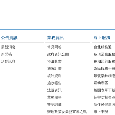
公告資訊
業務資訊
線上服務
最新消息
常見問答
台北服務通
新聞稿
政府資訊公開
各項業務服
活動訊息
預決算書
長期照顧服
施政計畫
為民服務手
統計資料
銀髮樂齡/衛
施政報告
婦幼專區
法規資訊
相關表單下
業務服務
菸害防制專
雙語詞彙
新住民健康
辦理政策及業務宣導之執
線上申辦